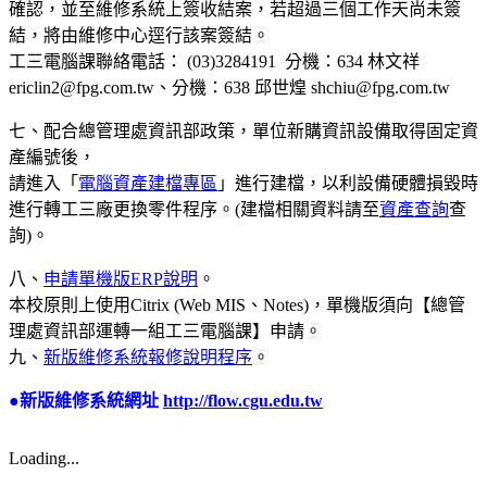
確認，並至維修系統上簽收結案，若超過三個工作天尚未簽
結，將由維修中心逕行該案簽結。
工三電腦課聯絡電話： (03)3284191 分機：634 林文祥
ericlin2@fpg.com.tw、分機：638 邱世煌 shchiu@fpg.com.tw
七、配合總管理處資訊部政策，單位新購資訊設備取得固定資
產編號後，
請進入「
電腦資產建檔專區
」進行建檔，以利設備硬體損毀時
進行轉工三廠更換零件程序。(建檔相關資料請至
資產查詢
查
詢)。
八、
申請單機版ERP說明
。
本校原則上使用Citrix (Web MIS、Notes)，單機版須向【總管
理處資訊部運轉一組工三電腦課】申請。
九、
新版維修系統報修說明程序
。
●新版維修系統網址
http://flow.cgu.edu.tw
Loading...