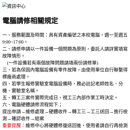
電腦請修相關規定
一、服務範圍及時間：具有資產編號之本校電腦，週一至週五
9:00~17:00。
二、請修申請以一件設備一個問題為原則，委託人請詳實填寫
故障情形。
(一件設備若有兩個故障問題請填兩份請修單)
三、若為保固內電腦設備有零件故障，由使用單位自行聯繫得
標廠商處理。
四、若學生報修實驗室電腦設備時，務必註記老師姓名、分
機、實驗室名稱。
五、轉工三案件實際完成日，視工三內部作業工時決定。
六、電腦硬體請修流程如下；
提出申請→維修處理→硬體收件→轉工三→工三送回→進行檢
測→確認收件→結案
重要提醒：
維修中心將硬體修復送回後，使用者請自行再檢測